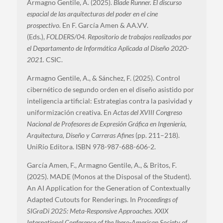
Armagno Gentile, A. (2025).
Blade Runner. El discurso
espacial de las arquitecturas del poder en el cine
prospectivo.
En F. García Amen & AA.VV.
(Eds.),
FOLDERS/04. Repositorio de trabajos realizados por
el Departamento de Informática Aplicada al Diseño 2020-
2021.
CSIC.
Armagno Gentile, A., & Sánchez, F. (2025). Control
cibernético de segundo orden en el diseño asistido por
inteligencia artificial: Estrategias contra la pasividad y
uniformización creativa. En
Actas del XVIII Congreso
Nacional de Profesores de Expresión Gráfica en Ingeniería,
Arquitectura, Diseño y Carreras Afines
(pp. 211–218).
UniRío Editora. ISBN 978-987-688-606-2.
García Amen, F., Armagno Gentile, A., & Britos, F.
(2025). MADE (Monos at the Disposal of the Student).
An AI Application for the Generation of Contextually
Adapted Cutouts for Renderings. In
Proceedings of
SIGraDi 2025: Meta-Responsive Approaches. XXIX
International Conference of the Ibero-American Society of