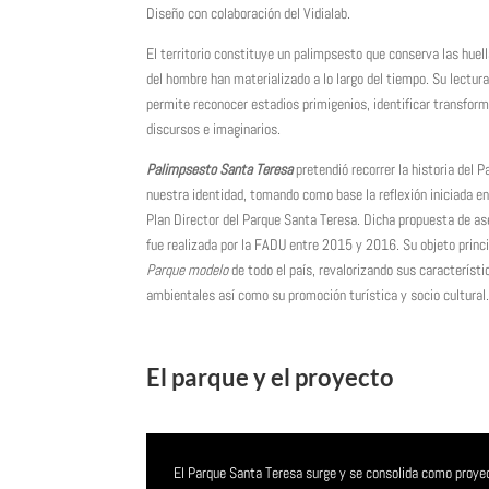
Diseño con colaboración del Vidialab.
El territorio constituye un palimpsesto que conserva las huel
del hombre han materializado a lo largo del tiempo. Su lectura
permite reconocer estadios primigenios, identificar transforma
discursos e imaginarios.
Palimpsesto Santa Teresa
pretendió recorrer la historia del 
nuestra identidad, tomando como base la reflexión iniciada e
Plan Director del Parque Santa Teresa. Dicha propuesta de as
fue realizada por la FADU entre 2015 y 2016. Su objeto princi
Parque modelo
de todo el país, revalorizando sus característi
ambientales así como su promoción turística y socio cultural
El parque y el proyecto
El Parque Santa Teresa surge y se consolida como proyect