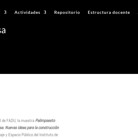
d
Actividades
Repositorio
Estructura docente
sa
al de FADU, la muestra
Palimpsesto
esa. Nuevas ideas para la construcción
aje y Espacio Público del Instituto de