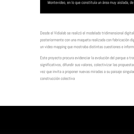
Montevideo, en lo que constituía un área muy aislada, de
Desde el Vidialab se realizó el modelado tridimensional digital
posteriormente con una maqueta realizada con fabricación dig
un video mapping que mostraba distintas cuestiones e inform
Este proyecto procura evidenciar la evolución del parque a 
significativos, difundir sus valores, colectivizar las propuest
vez que invita a proponer nuevas miradas a su paisaje singula
construcción colectiva