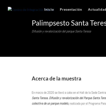
Inicio
Presentación
Actualida
Palimpsesto Santa Tere
Difusión y revalorización del parque Santa Teresa
Acerca de la muestra
En marzo de 2020 se llevó a cabo en el Hall de la Sede Centr
Santa Teresa. Difusión y revalorización del Parque Santa Ter
colectiva de un parque modelo,
realizada por el Programa Pais