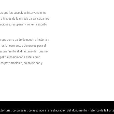
las que las sucesivas intervenciones
 a través de la mirada paisajística nos
ciones, recuperar y volver a escribir
Parque como parte de nuestra historia y
n los Lineamientos Generales para el
esoramiento al Ministerio de Turismo
pal fue posicionar a éste, como
cas patrimoniales, paisajísticas y
.
o turístico-paisajístico asociado a la restauración del Monumento Histórico de la Forta