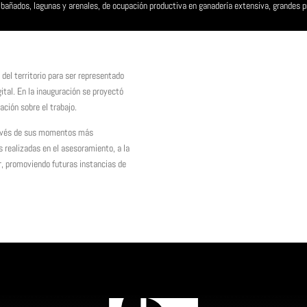
 bañados, lagunas y arenales, de ocupación productiva en ganadería extensiva, grandes p
 del territorio para ser representado
ital. En la inauguración se proyectó
ación sobre el trabajo.
través de sus momentos más
as realizadas en el asesoramiento, a la
r, promoviendo futuras instancias de