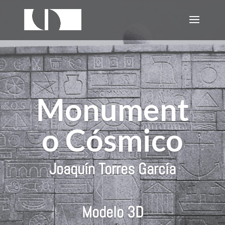
Monument
o Cósmico
Joaquín Torres García
Modelo 3D