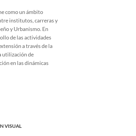
fine como un ámbito
tre institutos, carreras y
iseño y Urbanismo. En
llo de las actividades
xtensión a través de la
 utilización de
rción en las dinámicas
N VISUAL