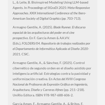
L., & Leite, B. Bioinspired Modeling Using LLM-based
Agents. In
Proceedings of SIGraDi 2025: Meta-Responsive
Approaches. XXIX International Conference of the Ibero-
American Society of Digital Graphics (pp
. 703-713).
Armagno Gentile, A. (2025).
Blade Runner. El discurso
espacial de las arquitecturas del poder en el cine
prospectivo.
En F. García Amen & AA.VV.
(Eds.),
FOLDERS/04. Repositorio de trabajos realizados por
el Departamento de Informática Aplicada al Diseño 2020-
2021.
CSIC.
Armagno Gentile, A., & Sánchez, F. (2025). Control
cibernético de segundo orden en el diseño asistido por
inteligencia artificial: Estrategias contra la pasividad y
uniformización creativa. En
Actas del XVIII Congreso
Nacional de Profesores de Expresión Gráfica en Ingeniería,
Arquitectura, Diseño y Carreras Afines
(pp. 211–218).
UniRío Editora. ISBN 978-987-688-606-2.
García Amen, F., Armagno Gentile, A., & Britos, F.