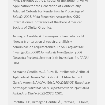
MADE (Monos at the Disposal of the Student). An AI
Application for the Generation of Contextually
Adapted Cutouts for Renderings. In
Proceedings of
SIGraDi 2025: Meta-Responsive Approaches.
XXIX
International Conference of the Ibero-American
Society of Digital Graphics.
Armagno Gentile, A. La imagen potenciada por IA.
Nuevas fronteras en el registro, análisis y
comunicación arquitectónica. En
SI+ Preguntas de
Investigación: XXXIX Jornadas de Investigación y XXI
Encuentro Regional.
Secretaría de Investigación, FADU,
UBA.
Armagno Gentile, A., & Buzó, R. Inteligencia Artificial
Aplicada al Diseño, Workshop CID Abierto. En F.
García Amen & AA.VV. (Eds.),
FOLDERS/05. Repositorio
de trabajos realizados por el Departamento de Informática
Aplicada al Diseño 2022-2023.
CSIC.
Portillo, J. P., Armagno Gentile, Á., Pereyra, P., Flores,