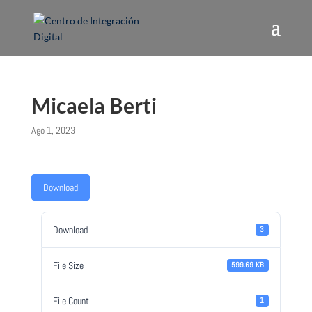
Micaela Berti
Ago 1, 2023
Download
Download
3
File Size
599.69 KB
File Count
1