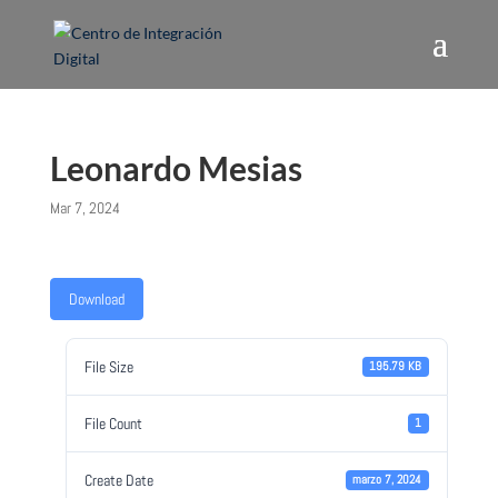
Leonardo Mesias
Mar 7, 2024
Download
File Size
195.79 KB
File Count
1
Create Date
marzo 7, 2024